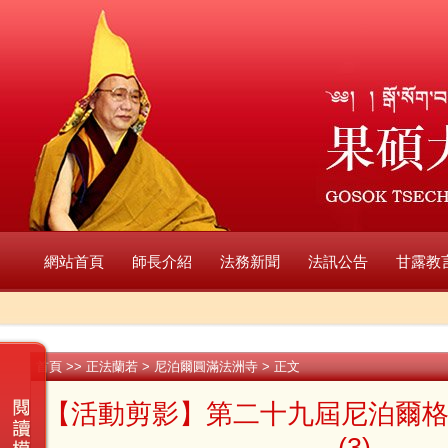
網站首頁
師長介紹
法務新聞
法訊公告
甘露教
首頁
>>
正法蘭若
>
尼泊爾圓滿法洲寺
> 正文
【活動剪影】第二十九屆尼泊爾
(3)