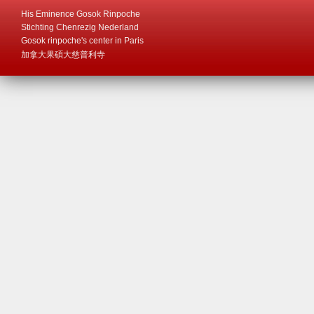
His Eminence Gosok Rinpoche
Stichting Chenrezig Nederland
Gosok rinpoche's center in Paris
加拿大果碩大慈普利寺