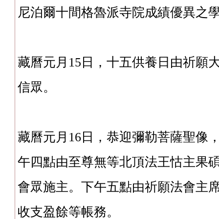
尼泊爾十間格魯派寺院成績優異之
藏曆元月15日，十五供養日由祈願
信眾。
藏曆元月16日，恭迎彌勒菩薩聖像
午四點由至尊無等北頂法王怙主果
會眾施主。下午五點由祈願法會主
收支盈餘等帳務。