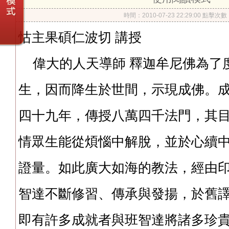
時間：2010-07-23 22:29:00 點擊次
怙主果碩仁波切 講授
偉大的人天導師 釋迦牟尼佛為了
生，因而降生於世間，示現成佛。成
四十九年，傳授八萬四千法門，其
情眾生能從煩惱中解脫，並於心續
證量。如此廣大如海的教法，經由
智達不斷修習、傳承與發揚，於舊
即有許多成就者與班智達將諸多珍