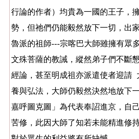
行論的作者）均貴為一國的王子，
勢，但祂們仍能毅然放下一切，出
魯派的祖師---宗喀巴大師雖擁有眾
文殊菩薩的教誡，縱然弟子們不斷懇
經論，甚至明成祖亦派遣使者迎請 
養與弘法，大師仍毅然決然地放下
嘉呼圖克圖」為代表奉詔進京，自
苦修，此因大師了知若未能精進修
對於眾生的利益將有所缺憾。