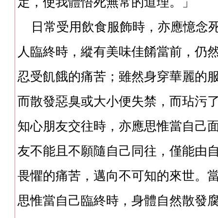
定，使我體悟死無常的道理。」
日常受用飲食服飾時，亦應憶念死
人臨終時，縱有美味佳餚當前，仍
忍受飢餓的痛苦；雖然身穿華麗的
而散發惡臭或大小便失禁，而玷污
知心朋友交往時，亦應思惟當自己
友不能且不願隨自己同往，僅能由
畏懼的痛苦，邁向不可知的來世。
思惟當自己臨終時，身體自然散發