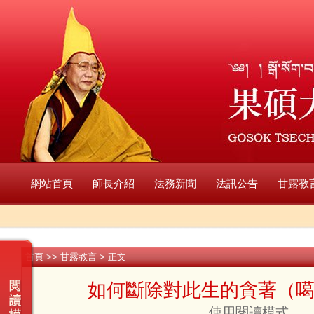
網站首頁
師長介紹
法務新聞
法訊公告
甘露教
首頁
>>
甘露教言
> 正文
如何斷除對此生的貪著（
使用閱讀模式