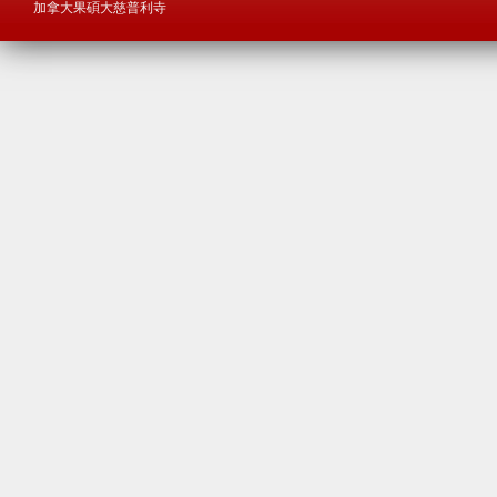
加拿大果碩大慈普利寺