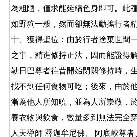
為粗陋，僅求能延續色身即可。此
如野狗一般，然而卻無法動搖行者
十、獲得聖位：由於行者捨棄世間
之事，精進修持正法，因而能證得
勒日巴尊者往昔開始閉關修持時，
找不到任何食物可吃；後來，由於
漸為他人所知曉，並為人所崇敬，
養衣物與飲食，數量多到無法完全
人天導師 釋迦牟尼佛、 阿底峽尊