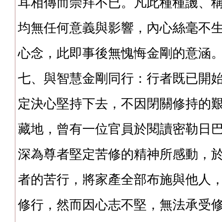
耳相傳而崇拜不已。凡此種種譏、
均無任何意義與影響，內心絲毫不
心念，此即事後無愧悔金剛的意涵
七、與智慧金剛同行：行者既已開
定決心堅持下去，不因閉關修持的
藏地，曾有一位官員於閱讀密勒日
深為尊者堅定苦修的精神所感動，於
者的苦行，將家產全部布施與他人
修行，然而因心志不堅，無法承受