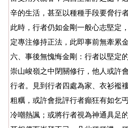
辛的生活，甚至以種種手段要脅行
此時，行者仍如金剛一般心志堅定
定專注修持正法，此即事前無牽累
六、事後無愧悔金剛：行者以堅定
崇山峻嶺之中閉關修行，他人或許
行者。見到行者四處為家、衣衫襤
粗糲，或許會批評行者癲狂有如乞
冷嘲熱諷；或將行者視為神通具足