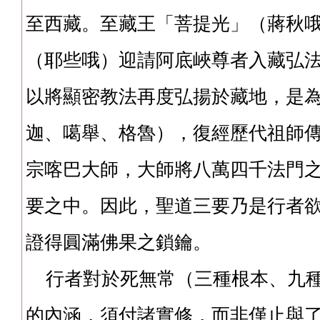
至西藏。至藏王「菩提光」（蔣秋
（耶些哦）迎請阿底峽尊者入藏弘
以將顯密教法再度弘揚於藏地，是
迦、噶舉、格魯），復經歷代祖師傳承
宗喀巴大師，大師將八萬四千法門
要之中。因此，聖道三要乃是行者
證得圓滿佛果之鎖鑰。
行者對於死無常（三種根本、九種
的內涵，須付諸實修，而非僅止與