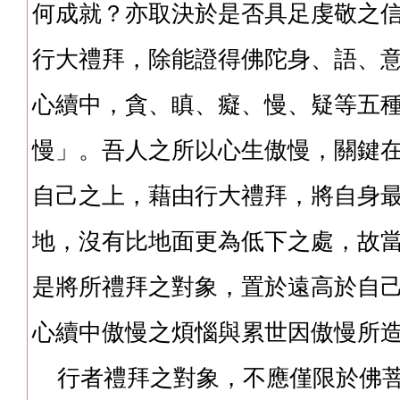
何成就？亦取決於是否具足虔敬之
行大禮拜，除能證得佛陀身、語、
心續中，貪、瞋、癡、慢、疑等五
慢」。吾人之所以心生傲慢，關鍵
自己之上，藉由行大禮拜，將自身最高
地，沒有比地面更為低下之處，故
是將所禮拜之對象，置於遠高於自
心續中傲慢之煩惱與累世因傲慢所
行者禮拜之對象，不應僅限於佛菩