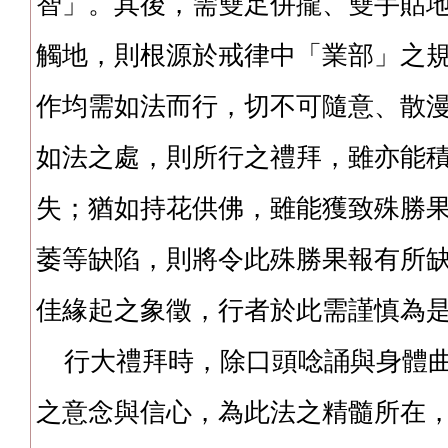
智」。其後，需雙足併攏、雙手貼
觸地，則根源於戒律中「業部」之
作均需如法而行，切不可隨意、散
如法之處，則所行之禮拜，雖亦能
失；猶如持花供佛，雖能獲致殊勝
萎等缺陷，則將令此殊勝果報有所
佳緣起之象徵，行者於此需謹慎為
行大禮拜時，除口頭唸誦與身體曲
之意念與信心，為此法之精髓所在