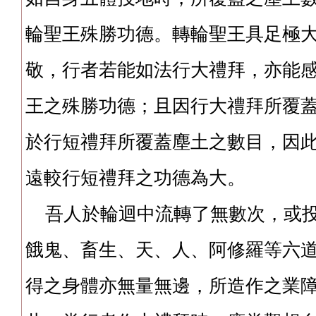
輪聖王殊勝功德。轉輪聖王具足極
敬，行者若能如法行大禮拜，亦能
王之殊勝功德；且因行大禮拜所覆
於行短禮拜所覆蓋塵土之數目，因
遠較行短禮拜之功德為大。
吾人於輪迴中流轉了無數次，或投
餓鬼、畜生、天、人、阿修羅等六
得之身體亦無量無邊，所造作之業