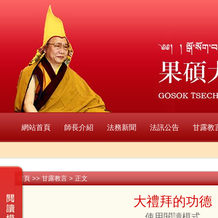
網站首頁
師長介紹
法務新聞
法訊公告
甘露教
首頁
>>
甘露教言
> 正文
大禮拜的功德
使用閱讀模式