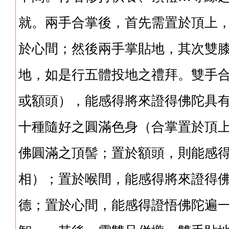
就。
兩手合掌後，首先需置於頂上
於心間；然後兩手掌貼地，其次雙
地，如是行五體投地之禮拜。雙手
或額頭），能感得將來證得佛陀具
十種隨好之圓滿色身（合掌置於頂
佛圓滿之頂髻；置於額頭，則能感
相）；置於喉間，能感得將來證得
德；置於心間，能感得證悟佛陀遍