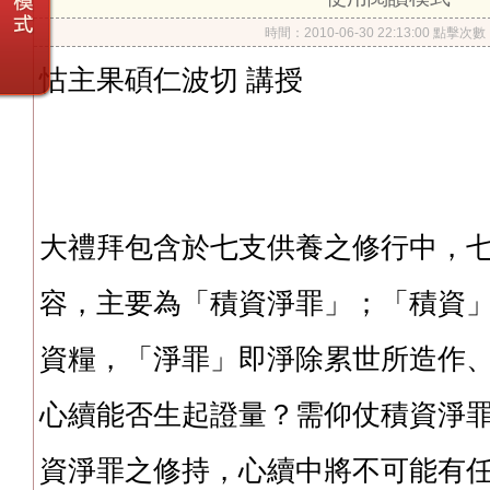
時間：2010-06-30 22:13:00 點擊次
怙主果碩仁波切 講授
大禮拜包含於七支供養之修行中，
容，主要為「積資淨罪」；「積資
資糧，「淨罪」即淨除累世所造作
心續能否生起證量？需仰仗積資淨
資淨罪之修持，心續中將不可能有