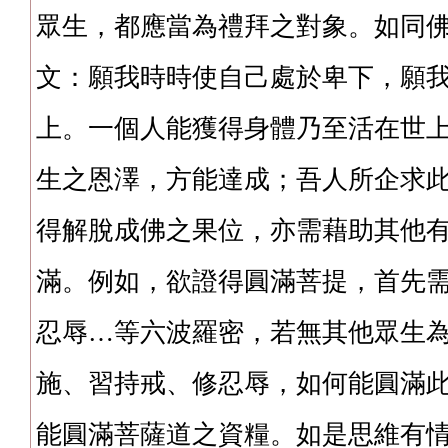
眾生，都應當為禮拜之對象。如同
文：願我時時使自己處於卑下，願
上。一個人能獲得身體乃至活在世
生之恩澤，方能達成；吾人所企求
得解脫成佛之果位，亦需藉助其他
滿。例如，欲證得圓滿菩提，首先
忍辱…等六波羅密，若無其他眾生
施、習持戒、修忍辱，如何能圓滿
能圓滿菩薩道之資糧。如是思維有