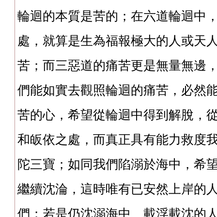
輪迴的本質是苦的；在六道輪迴中
處，就算是生為福報極大的人或天
苦；而三惡道的痛苦更是無量無邊
們能如實去觀照輪迴的痛苦，必然
苦的心，希望從輪迴中得到解脫，
和皈依之處，而真正具有能力救度
陀三寶；如同我們陷溺於海中，希
繼續沈淪，這時唯有已安然上岸的
們；若是仍沈溺海中、載浮載沈的