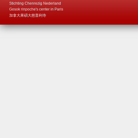
Stichting Chenrezig Nederland
Gosok rinpoche's center in Paris
加拿大果碩大慈普利寺