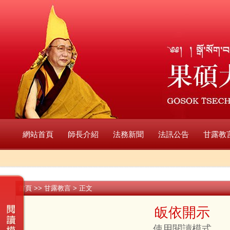
網站首頁
師長介紹
法務新聞
法訊公告
甘露教
首頁
>>
甘露教言
> 正文
皈依開示
使用閱讀模式